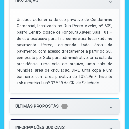
DESCRIÇÃO
keyboard_arrow_down
Unidade autônoma de uso privativo do Condomínio
Comercial, localizado na Rua Pedro Azelin, nº 609,
bairro Centro, cidade de Fontoura Xavier, Sala 101 –
de uso exclusivo para fins comerciais, localizado no
pavimento térreo, ocupando toda área do
pavimento, com acesso diretamente a partir do Sul,
composto por Sala para administrativo, uma sala da
presidência, uma sala de arquivo, uma sala de
reuniões, área de circulação, DML, uma copa e um
banheiro, com área privativa de 102,29m². Inscrito
sob a matrícula nº 32.539 do CRI de Soledade.
ÚLTIMAS PROPOSTAS
0
keyboard_arrow_down
INFORMAÇÕES JUDICIAIS
keyboard_arrow_down