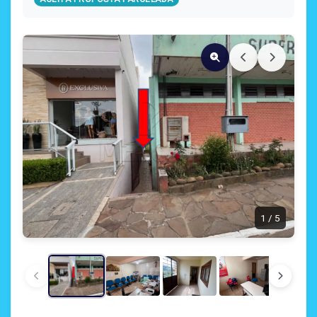
1
/
5