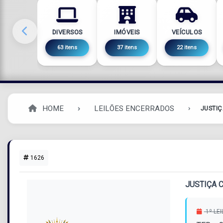
DIVERSOS
IMÓVEIS
VEÍCULOS
63 itens
37 itens
22 itens
HOME
LEILÕES ENCERRADOS
JUSTIÇ
1626
JUSTIÇA 
1º LE