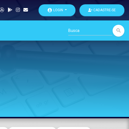
account_circle
LOGIN
CADASTRE-SE
search