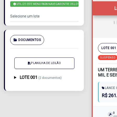
UTILIZE ESTE MENU PARA NAVEGAR ENTRE OS LOTES
DOCUMENTOS
LOTE 001
SUSPENSO
PLANILHA DE LEILÃO
UM TERRE
MIL E SE
LOTE 001
(2 documentos)
QUADRADO
LANCE I
R$ 261
0
LA