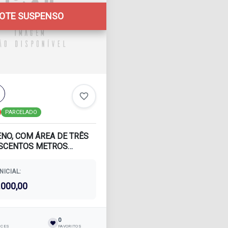
LOTE SUSPENSO
favorite_border
PARCELADO
NO, COM ÁREA DE TRÊS
ISCENTOS METROS
S, MAIS OU MEN...
NICIAL:
.000,00
0
NCES
FAVORITOS