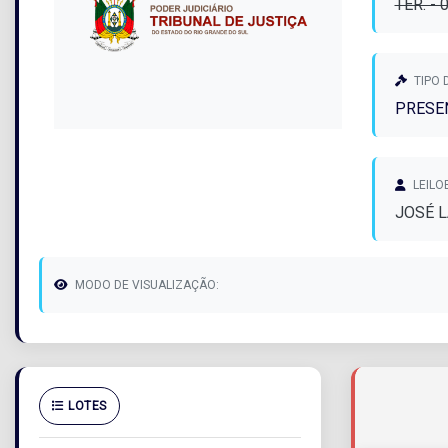
TER. -
TIPO 
PRESEN
LEILO
JOSÉ 
MODO DE VISUALIZAÇÃO:
LOTES