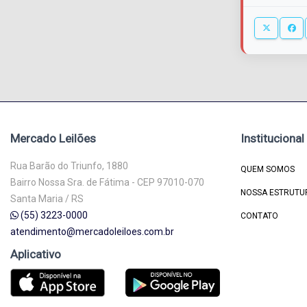
Mercado Leilões
Institucional
Rua Barão do Triunfo, 1880
QUEM SOMOS
Bairro Nossa Sra. de Fátima - CEP 97010-070
NOSSA ESTRUTU
Santa Maria / RS
(55) 3223-0000
CONTATO
atendimento@mercadoleiloes.com.br
Aplicativo