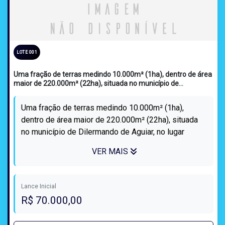
LOTE 001
Uma fração de terras medindo 10.000m² (1ha), dentro de área
maior de 220.000m² (22ha), situada no município de
Dilermando de Aguiar, no lugar denominado ‘Sesmaria dos
Teixeira’ e suas benfeitorias. Inscrito sob a matrícula nº 12.645
Uma fração de terras medindo 10.000m² (1ha),
do CRI de São Pedro do Sul.
dentro de área maior de 220.000m² (22ha), situada
no município de Dilermando de Aguiar, no lugar
denominado ‘Sesmaria dos Teixeira’. e ...
VER MAIS
Lance Inicial
R$ 70.000,00